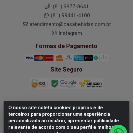
(81) 3877-8641
(81) 99441-4100
atendimento@casabebidas.com.br
Instagram
Formas de Pagamento
Site Seguro
O nosso site coleta cookies próprios e de
Mega Wine Comercio de Vinhos LTDA -
terceiros para proporcionar uma experiência
37.363.939/0001-20 - Rua Padre Bernardino Pessoa,
personalizada ao usuário, apresentar publicidade
252 - Boa Viagem, Recife/PE - CEP 51020-210
relevante de acordo com o seu perfil e melhorar a