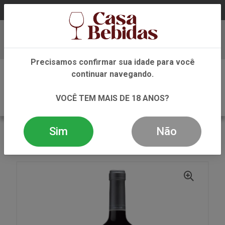
Baixe já nosso APP
Precisamos confirmar sua idade para você
0
continuar navegando.
VOCÊ TEM MAIS DE 18 ANOS?
Sim
Não
VOLTAR
INÍCIO
VINHO
TINTO
VINHOTINTO QUINTA DE VENTOZELO LOCI 750ML