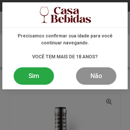
Baixe já nosso APP
Precisamos confirmar sua idade para você
0
continuar navegando.
VOCÊ TEM MAIS DE 18 ANOS?
Sim
Não
VOLTAR
INÍCIO
VINHO
TINTO
VINHO TINTO VALDERIZ 750 ML