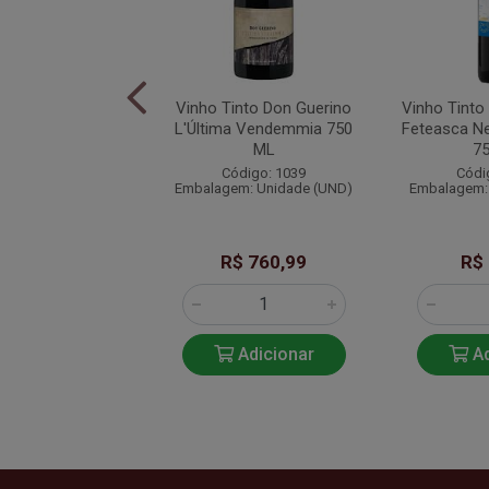
 Tinto Alamos
Vinho Tinto Don Guerino
Vinho Tinto
t Sauvignon 2022
L'Última Vendemmia 750
Feteasca N
750 ML
ML
7
ódigo: 1059
Código: 1039
Códi
em: Unidade (UN)
Embalagem: Unidade (UND)
Embalagem:
$ 119,90
R$ 760,99
R$
Adicionar
Adicionar
Ad