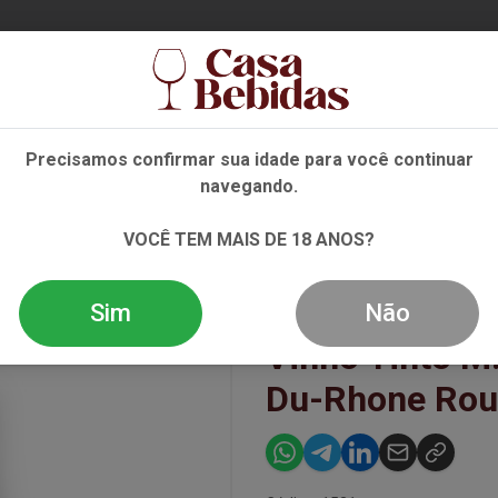
Ent
Precisamos confirmar sua idade para você continuar
navegando.
VINHO
ESPUMANTE
DESTILADOS
OFERTAS
VOCÊ TEM MAIS DE 18 ANOS?
UTIER COTES-DU-RHONE ROUGE "BELLERUCHE" 7
Sim
Não
Vinho Tinto M
Du-Rhone Roug