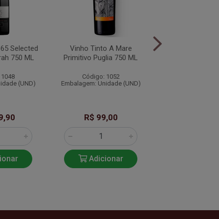
865 Selected
Vinho Tinto A Mare
Vinho Tinto 
rah 750 ML
Primitivo Puglia 750 ML
Cabernet Sauvig
750 ML
 1048
Código: 1052
Código: 10
idade (UND)
Embalagem: Unidade (UND)
Embalagem: Unid
9,90
R$ 99,00
R$ 119,
ionar
Adicionar
Adicio