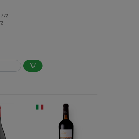
1772
72