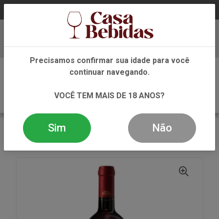
Baixe já nosso APP
Precisamos confirmar sua idade para você
0
continuar navegando.
VOCÊ TEM MAIS DE 18 ANOS?
Sim
Não
VOLTAR
INÍCIO
VINHO
TINTO
VINHO TINTO KSARA LE PRIEURE 750 ML