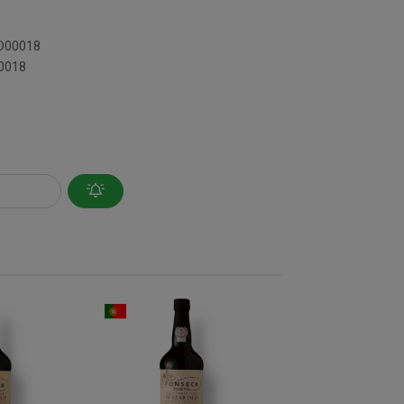
RD00018
00018