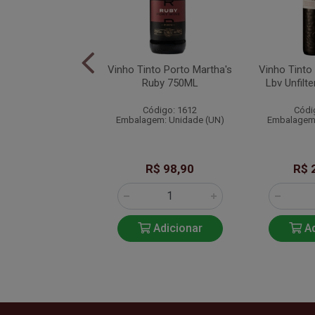
rto Fonseca Porto
Vinho Tinto Porto Martha's
Vinho Tinto
uby 750ML
Ruby 750ML
Lbv Unfilt
ódigo: 960
Código: 1612
Códi
m: Unidade (UND)
Embalagem: Unidade (UN)
Embalagem:
$ 159,00
R$ 98,90
R$ 
Adicionar
Adicionar
Ad