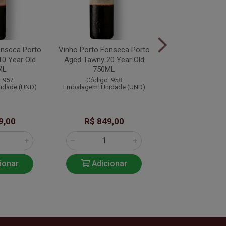
onseca Porto
Vinho Porto Fonseca Porto
Vinho Porto Fons
0 Year Old
Aged Tawny 20 Year Old
Ruby 750
ML
750ML
Código: 9
: 957
Código: 958
Embalagem: Unid
idade (UND)
Embalagem: Unidade (UND)
9,00
R$ 849,00
R$ 159,
ionar
Adicionar
Adicio