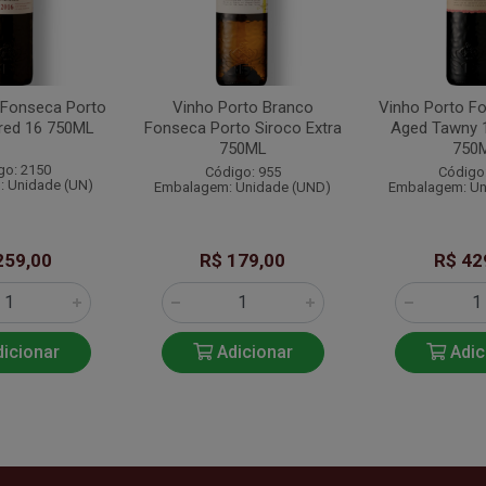
 Fonseca Porto
Vinho Porto Branco
Vinho Porto F
ered 16 750ML
Fonseca Porto Siroco Extra
Aged Tawny 1
750ML
750
go: 2150
Código: 955
Código
 Unidade (UN)
Embalagem: Unidade (UND)
Embalagem: Un
259,00
R$ 179,00
R$ 42
icionar
Adicionar
Adic