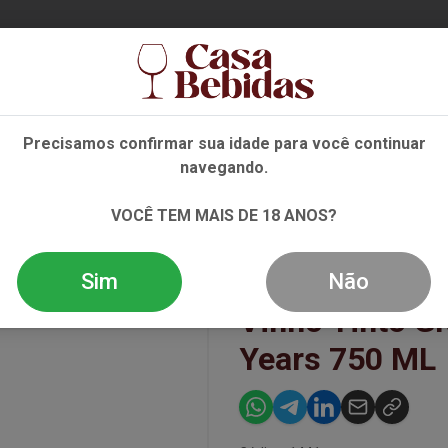
Ent
Precisamos confirmar sua idade para você continuar
navegando.
VINHO
ESPUMANTE
DESTILADOS
OFERTAS
VOCÊ TEM MAIS DE 18 ANOS?
S OLD TAWNY 1O YEARS 750 ML
Sim
Não
Vinho Tinto G
Years 750 ML