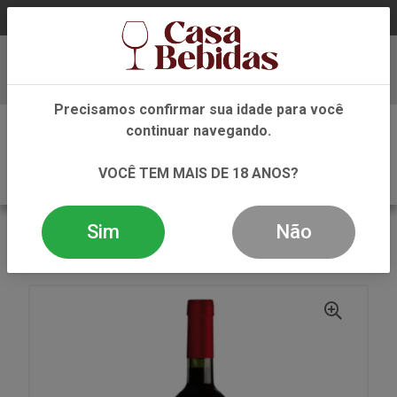
Baixe já nosso APP
Precisamos confirmar sua idade para você
0
continuar navegando.
VOCÊ TEM MAIS DE 18 ANOS?
Sim
Não
VOLTAR
INÍCIO
VINHO
TINTO
VINHO TINTO COLIMAN MALBEC 750ML