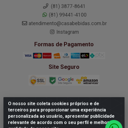
(81) 3877-8641
(81) 99441-4100
atendimento@casabebidas.com.br
Instagram
Formas de Pagamento
Site Seguro
O nosso site coleta cookies próprios e de
Mega Wine Comercio de Vinhos LTDA -
terceiros para proporcionar uma experiência
37.363.939/0001-20 - Rua Padre Bernardino Pessoa,
personalizada ao usuário, apresentar publicidade
252 - Boa Viagem, Recife/PE - CEP 51020-210
relevante de acordo com o seu perfil e melhorar a