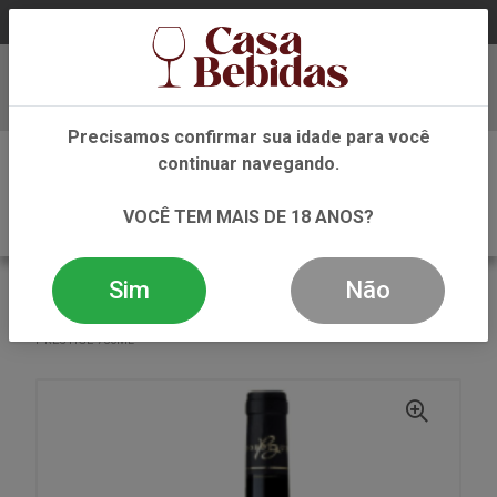
Baixe já nosso APP
Precisamos confirmar sua idade para você
0
continuar navegando.
VOCÊ TEM MAIS DE 18 ANOS?
Sim
Não
VOLTAR
INÍCIO
VINHO
TINTO
VINHO TINTO CHATEAU LES MILLAUX SUPERIOR
PRESTIGE 750ML