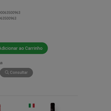
700063500963
0063500963
dicionar ao Carrinho
ga
Consultar