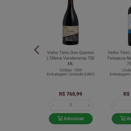
 Tinto Alamos
Vinho Tinto Don Guerino
Vinho Tinto
t Sauvignon 2022
L'Última Vendemmia 750
Feteasca N
750 ML
ML
7
ódigo: 1059
Código: 1039
Códi
em: Unidade (UN)
Embalagem: Unidade (UND)
Embalagem:
$ 119,90
R$ 760,99
R$
Adicionar
Adicionar
Ad