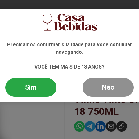
Ent
Precisamos confirmar sua idade para você continuar
navegando.
NHO
ESPUMANTE
DESTILADOS
EVENTOS
OFE
VOCÊ TEM MAIS DE 18 ANOS?
U CHANTALOUETTE 18 750ML
Sim
Não
Vinho Tinto C
18 750ML