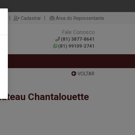
|
|
rar
Cadastrar
Área do Representante
Fale Conosco
0
(81) 3877-8641
(81) 99109-2741
RTAS
VOLTAR
hateau Chantalouette