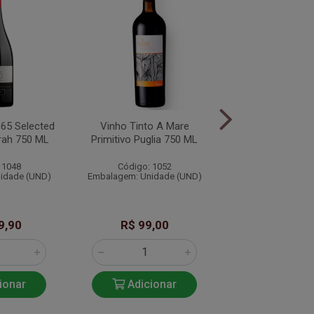
865 Selected
Vinho Tinto A Mare
Vinho Tinto 
rah 750 ML
Primitivo Puglia 750 ML
Cabernet Sauvig
750 ML
 1048
Código: 1052
Código: 10
idade (UND)
Embalagem: Unidade (UND)
Embalagem: Unid
9,90
R$ 99,00
R$ 119,
ionar
Adicionar
Adicio