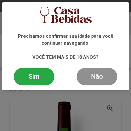
Baixe já nosso APP
Precisamos confirmar sua idade para você
0
continuar navegando.
VOCÊ TEM MAIS DE 18 ANOS?
Sim
Não
VOLTAR
INÍCIO
VINHO
TINTO
VINHO TINTO CHAPELLE DE POTENSAC A.O.C MEDOC
2018 750 ML