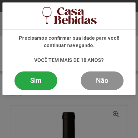
Baixe já nosso APP
Precisamos confirmar sua idade para você
0
continuar navegando.
VOCÊ TEM MAIS DE 18 ANOS?
Sim
Não
VOLTAR
INÍCIO
VINHO
TINTO
VINHO TINTO ARGENTINO EL ENEMIGO BONARDA 2019
750 ML