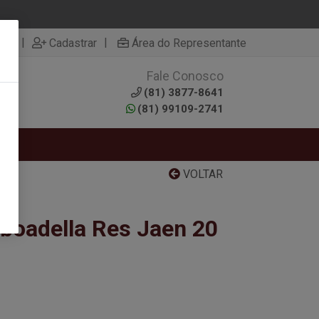
|
|
rar
Cadastrar
Área do Representante
Fale Conosco
0
(81) 3877-8641
(81) 99109-2741
RTAS
VOLTAR
aboadella Res Jaen 20