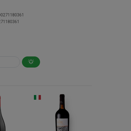
600271180361
0271180361