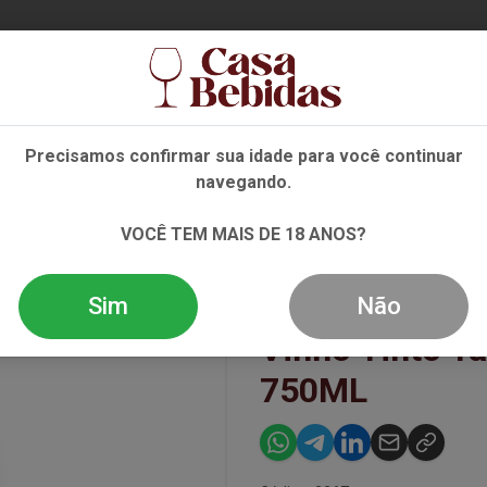
Ent
Precisamos confirmar sua idade para você continuar
navegando.
NHO
ESPUMANTE
DESTILADOS
EVENTOS
OFE
VOCÊ TEM MAIS DE 18 ANOS?
LLA RES JAEN 20 750ML
Sim
Não
Vinho Tinto T
750ML