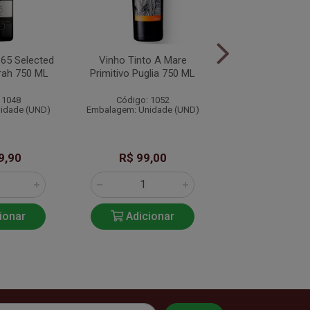
865 Selected
Vinho Tinto A Mare
Vinho Tinto 
rah 750 ML
Primitivo Puglia 750 ML
Cabernet Sauvig
750 ML
 1048
Código: 1052
Código: 10
idade (UND)
Embalagem: Unidade (UND)
Embalagem: Unid
9,90
R$ 99,00
R$ 119,
ionar
Adicionar
Adicio