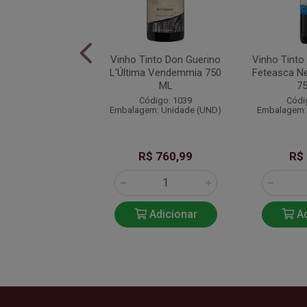
 Tinto Alamos
Vinho Tinto Don Guerino
Vinho Tinto
t Sauvignon 2022
L'Última Vendemmia 750
Feteasca N
750 ML
ML
7
ódigo: 1059
Código: 1039
Códi
em: Unidade (UN)
Embalagem: Unidade (UND)
Embalagem:
$ 119,90
R$ 760,99
R$
Adicionar
Adicionar
Ad