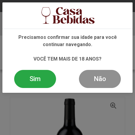
Baixe já nosso APP
Precisamos confirmar sua idade para você
0
continuar navegando.
VOCÊ TEM MAIS DE 18 ANOS?
Sim
Não
VOLTAR
INÍCIO
VINHO
TINTO
VINHO TINTO QUINTA DO VALE MEAO 750ML