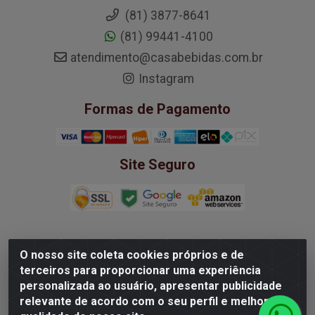
(81) 3877-8641
(81) 99441-4100
atendimento@casabebidas.com.br
Instagram
Formas de Pagamento
Site Seguro
O nosso site coleta cookies próprios e de
Mega Wine Comercio de Vinhos LTDA -
terceiros para proporcionar uma experiência
37.363.939/0001-20 - Rua Padre Bernardino Pessoa,
personalizada ao usuário, apresentar publicidade
252 - Boa Viagem, Recife/PE - CEP 51020-210
relevante de acordo com o seu perfil e melhorar a