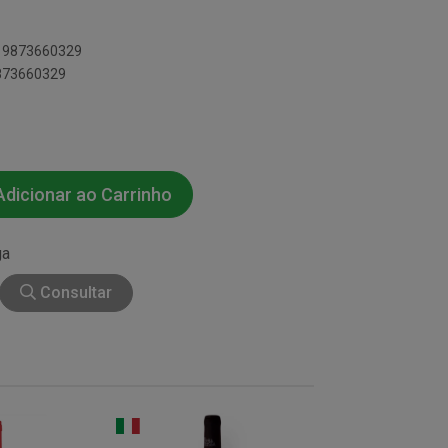
019873660329
9873660329
dicionar ao Carrinho
ga
Consultar