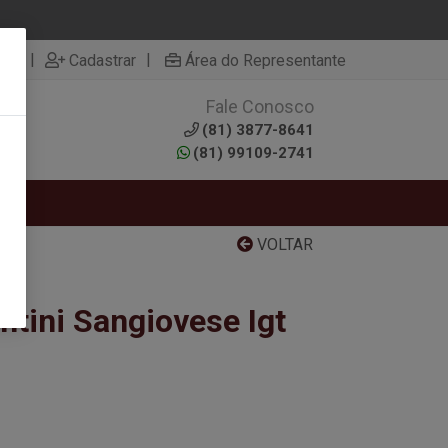
|
|
rar
Cadastrar
Área do Representante
Fale Conosco
0
(81) 3877-8641
(81) 99109-2741
RTAS
VOLTAR
ntini Sangiovese Igt