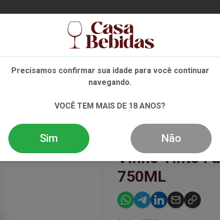
Ent
Precisamos confirmar sua idade para você continuar
navegando.
NHO
ESPUMANTE
DESTILADOS
EVENTOS
OFE
VOCÊ TEM MAIS DE 18 ANOS?
SANGIOVESE IGT 750ML
Sim
Não
Vinho Tinto Fa
750ML