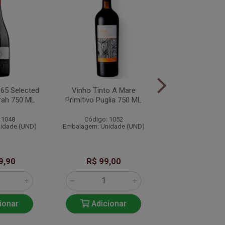
865 Selected
Vinho Tinto A Mare
Vinho Tinto 
rah 750 ML
Primitivo Puglia 750 ML
Cabernet Sauvig
750 ML
 1048
Código: 1052
Código: 10
idade (UND)
Embalagem: Unidade (UND)
Embalagem: Unid
9,90
R$ 99,00
R$ 119,
ionar
Adicionar
Adicio