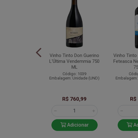
 Tinto Alamos
Vinho Tinto Don Guerino
Vinho Tinto
t Sauvignon 2022
L'Última Vendemmia 750
Feteasca N
750 ML
ML
7
ódigo: 1059
Código: 1039
Códi
em: Unidade (UN)
Embalagem: Unidade (UND)
Embalagem:
$ 119,90
R$ 760,99
R$
Adicionar
Adicionar
Ad