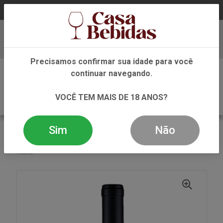
Baixe já nosso APP
Precisamos confirmar sua idade para você
0
continuar navegando.
VOCÊ TEM MAIS DE 18 ANOS?
Sim
Não
VOLTAR
INÍCIO
VINHO
TINTO
VINHO TINTO EL ENEMIGO BONARDA LOS PARAISOS
750ML