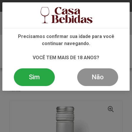
Baixe já nosso APP
Precisamos confirmar sua idade para você
0
continuar navegando.
VOCÊ TEM MAIS DE 18 ANOS?
Sim
Não
VOLTAR
INÍCIO
VINHO
ROSE
VINHO ROSE PREMIER RENDEZ VOUS CINSAULT ROSE
750 ML