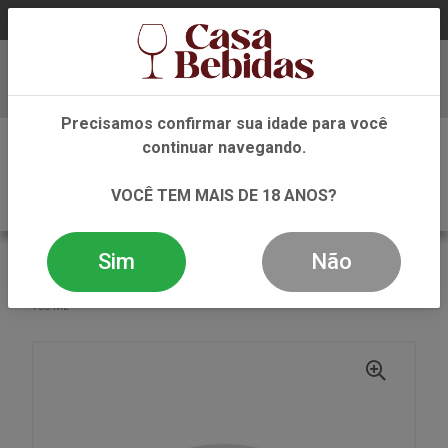
Baixe já nosso APP
Precisamos confirmar sua idade para você
0
continuar navegando.
VOCÊ TEM MAIS DE 18 ANOS?
Sim
Não
VOLTAR
INÍCIO
VINHO
ROSE
VINHO ROSE MIRAVAL CORTES D RPOVENCE AOP 2022
750 ML