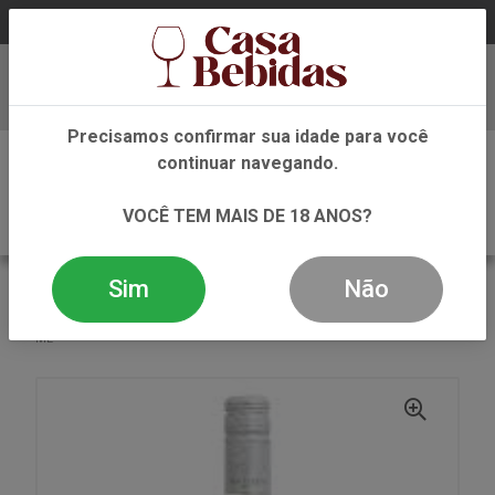
Baixe já nosso APP
Precisamos confirmar sua idade para você
0
continuar navegando.
VOCÊ TEM MAIS DE 18 ANOS?
Sim
Não
VOLTAR
INÍCIO
VINHO
ROSE
VINHO ROSE DON GUERINO SINAIS MALBEC ROSE 750
ML