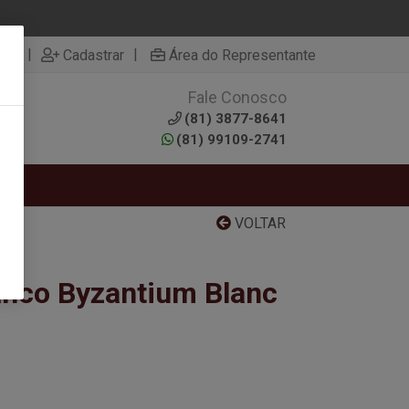
|
|
rar
Cadastrar
Área do Representante
Fale Conosco
0
(81) 3877-8641
(81) 99109-2741
RTAS
VOLTAR
anco Byzantium Blanc