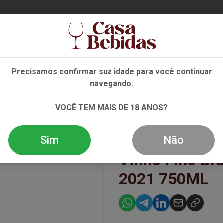
Ent
Precisamos confirmar sua idade para você continuar
navegando.
NHO
ESPUMANTE
DESTILADOS
EVENTOS
OFE
VOCÊ TEM MAIS DE 18 ANOS?
 BYZANTIUM BLANC 2021 750ML
Sim
Não
Vinho Fino Br
2021 750ML