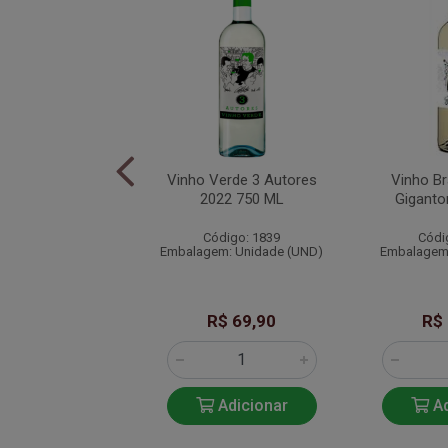
anco Sei La 750ML
Vinho Verde 3 Autores
Vinho B
2022 750 ML
Gigant
ódigo: 2022
Código: 1839
Códi
em: Unidade (UN)
Embalagem: Unidade (UND)
Embalagem:
R$ 89,90
R$ 69,90
R$
Adicionar
Adicionar
Ad