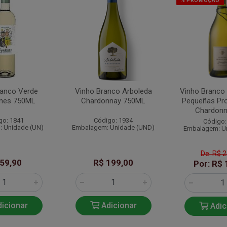
% PROMOÇÃO
ranco Verde
Vinho Branco Arboleda
Vinho Branco 
ones 750ML
Chardonnay 750ML
Pequeñas Pr
Chardonna
go: 1841
Código: 1934
Código:
 Unidade (UN)
Embalagem: Unidade (UND)
Embalagem: U
De: R$ 
 59,90
R$ 199,00
Por: R$ 
icionar
Adicionar
Adic