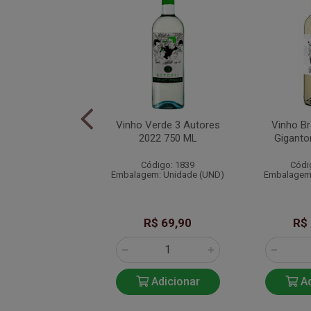
anco Sei La 750ML
Vinho Verde 3 Autores
Vinho B
2022 750 ML
Gigant
ódigo: 2022
Código: 1839
Códi
em: Unidade (UN)
Embalagem: Unidade (UND)
Embalagem:
R$ 89,90
R$ 69,90
R$
Adicionar
Adicionar
Ad