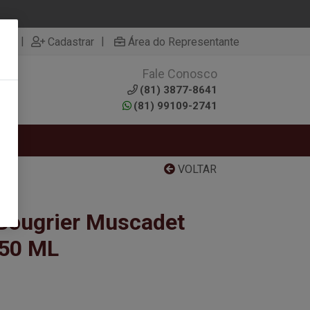
|
|
rar
Cadastrar
Área do Representante
Fale Conosco
0
(81) 3877-8641
(81) 99109-2741
RTAS
VOLTAR
Bougrier Muscadet
750 ML