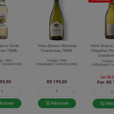
% PROMOÇÃO
ranco Verde
Vinho Branco Arboleda
Vinho Branco 
ones 750ML
Chardonnay 750ML
Pequeñas Pr
Chardonna
go: 1841
Código: 1934
Código:
 Unidade (UN)
Embalagem: Unidade (UND)
Embalagem: U
De: R$ 
 59,90
R$ 199,00
Por: R$ 
icionar
Adicionar
Adic