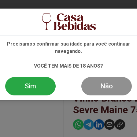
Ent
Precisamos confirmar sua idade para você continuar
navegando.
NHO
ESPUMANTE
DESTILADOS
EVENTOS
OFE
VOCÊ TEM MAIS DE 18 ANOS?
RIER MUSCADET SEVRE MAINE 750 ML
Sim
Não
Vinho Branco 
Sevre Maine 