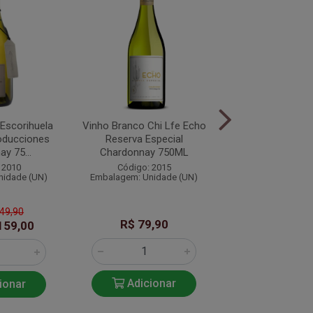
Escorihuela
Vinho Branco Chi Lfe Echo
Vinho Branco Sei
oducciones
Reserva Especial
y 75...
Chardonnay 750ML
Código: 20
 2010
Código: 2015
Embalagem: Unid
nidade (UN)
Embalagem: Unidade (UN)
249,90
R$ 79,90
R$ 89,9
159,00
Adicionar
Adicio
ionar