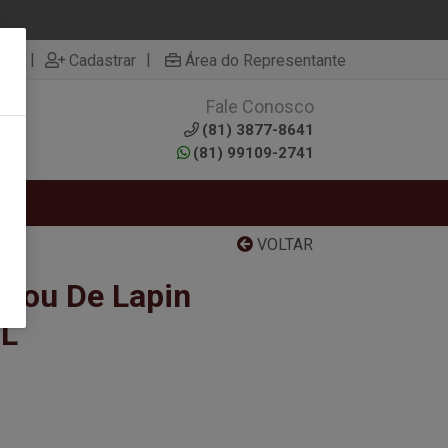
|
|
rar
Cadastrar
Área do Representante
Fale Conosco
0
(81) 3877-8641
(81) 99109-2741
RTAS
VOLTAR
Trou De Lapin
ML