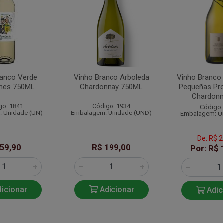
ranco Verde
Vinho Branco Arboleda
Vinho Branco 
ones 750ML
Chardonnay 750ML
Pequeñas Pr
Chardonna
go: 1841
Código: 1934
Código:
 Unidade (UN)
Embalagem: Unidade (UND)
Embalagem: U
De: R$ 
 59,90
R$ 199,00
Por: R$ 
icionar
Adicionar
Adic