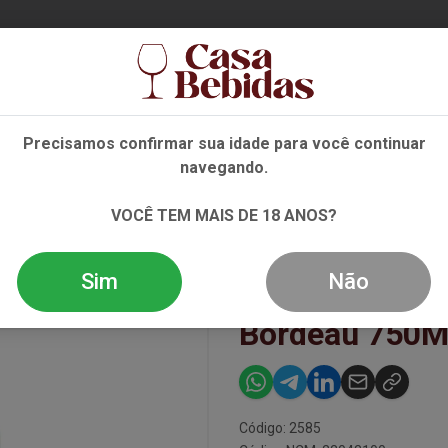
Ent
Precisamos confirmar sua idade para você continuar
navegando.
NHO
ESPUMANTE
DESTILADOS
EVENTOS
OFE
VOCÊ TEM MAIS DE 18 ANOS?
 DE LAPIN BORDEAU 750ML
Sim
Não
Vinho Branco 
Bordeau 750
Código: 2585