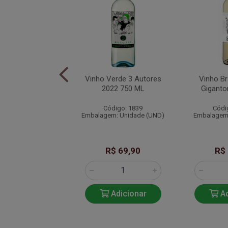
anco Sei La 750ML
Vinho Verde 3 Autores
Vinho B
2022 750 ML
Gigant
ódigo: 2022
Código: 1839
Códi
em: Unidade (UN)
Embalagem: Unidade (UND)
Embalagem:
R$ 89,90
R$ 69,90
R$
Adicionar
Adicionar
Ad