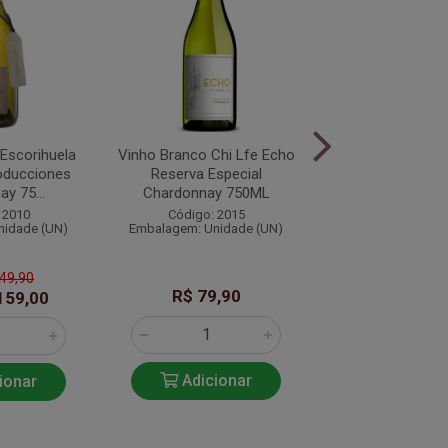
Escorihuela
Vinho Branco Chi Lfe Echo
Vinho Branco Sei
oducciones
Reserva Especial
y 75...
Chardonnay 750ML
Código: 20
 2010
Código: 2015
Embalagem: Unid
nidade (UN)
Embalagem: Unidade (UN)
249,90
R$ 79,90
R$ 89,9
159,00
Adicionar
Adicio
ionar