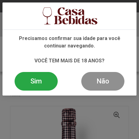
Baixe já nosso APP
Precisamos confirmar sua idade para você
0
continuar navegando.
VOCÊ TEM MAIS DE 18 ANOS?
Sim
Não
VOLTAR
INÍCIO
ESPUMANTE
ESPUMANTES
ESPUMANTE PERE VENTURA TRESOR BRUT ROSE
750ML