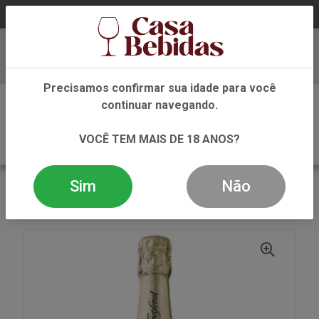
Baixe já nosso APP
Precisamos confirmar sua idade para você
0
continuar navegando.
VOCÊ TEM MAIS DE 18 ANOS?
Sim
Não
VOLTAR
INÍCIO
ESPUMANTE
ESPUMANTES
ESPUMANTE FREIXENET CARTA NEVADA750ML