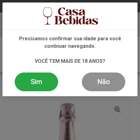
Baixe já nosso APP
Precisamos confirmar sua idade para você
0
continuar navegando.
VOCÊ TEM MAIS DE 18 ANOS?
Sim
Não
VOLTAR
INÍCIO
ESPUMANTE
ESPUMANTES
ESPUMANTE CAVE AMADEU BRUT ROSE 750 ML