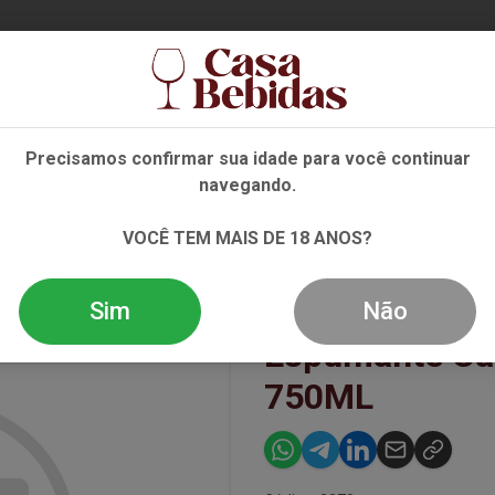
Ent
Precisamos confirmar sua idade para você continuar
navegando.
NHO
ESPUMANTE
DESTILADOS
EVENTOS
OFE
VOCÊ TEM MAIS DE 18 ANOS?
TE CASA VALDUGA 130 BRUT 750ML
Sim
Não
Espumante Cas
750ML