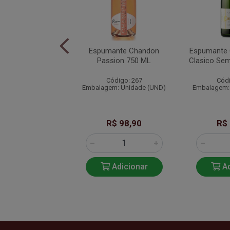
e Rio Valley Demi
Espumante Chandon
Espumante 
ranco 750 ML
Passion 750 ML
Clasico Se
ódigo: 300
Código: 267
Códi
em: Unidade (UN)
Embalagem: Unidade (UND)
Embalagem:
R$ 44,90
R$ 98,90
R$
Adicionar
Adicionar
Ad