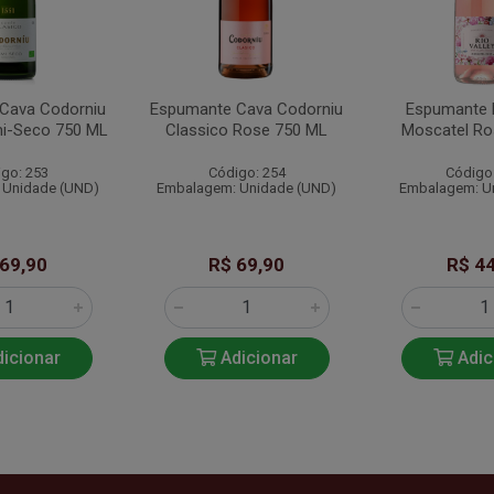
Cava Codorniu
Espumante Cava Codorniu
Espumante R
mi-Seco 750 ML
Classico Rose 750 ML
Moscatel Ro
go: 253
Código: 254
Código
 Unidade (UND)
Embalagem: Unidade (UND)
Embalagem: U
 69,90
R$ 69,90
R$ 44
icionar
Adicionar
Adic