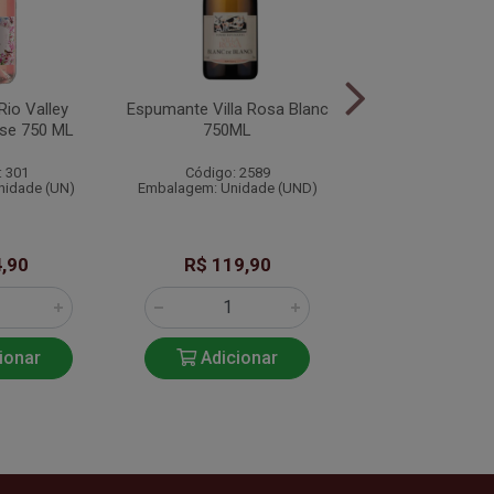
io Valley
Espumante Villa Rosa Blanc
Espumante Rio Va
se 750 ML
750ML
Sec Branco 7
: 301
Código: 2589
Código: 3
nidade (UN)
Embalagem: Unidade (UND)
Embalagem: Unid
,90
R$ 119,90
R$ 44,9
ionar
Adicionar
Adicio