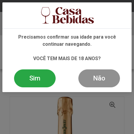
Baixe já nosso APP
Precisamos confirmar sua idade para você
0
continuar navegando.
VOCÊ TEM MAIS DE 18 ANOS?
Sim
Não
VOLTAR
INÍCIO
ESPUMANTE
CHAMPAGNE
CHAMPAGNE PERRIER JOUET BRUT 750 ML