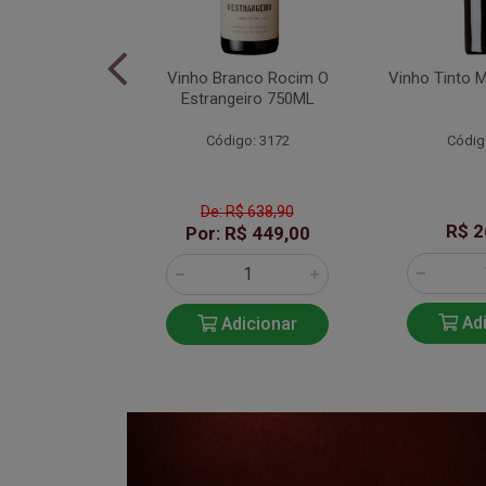
anco Verde
Vinho Branco Rocim O
Vinho Tinto 
varinho 750ML
Estrangeiro 750ML
o: 2135
Código: 3172
Códig
De: R$ 638,90
179,99
R$ 2
Por: R$ 449,00
icionar
Adi
Adicionar