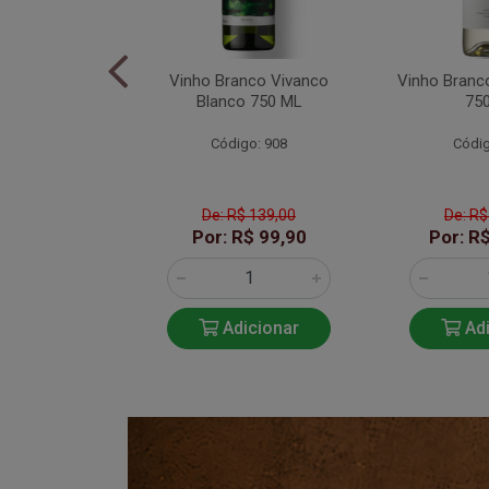
to Vinhas Da
Vinho Branco Vivanco
Vinho Branc
lheita 750ML
Blanco 750 ML
75
o: 2907
Código: 908
Códig
$ 129,99
De: R$ 139,00
De: R$
R$ 99,90
Por: R$ 99,90
Por: R
icionar
Adicionar
Adi