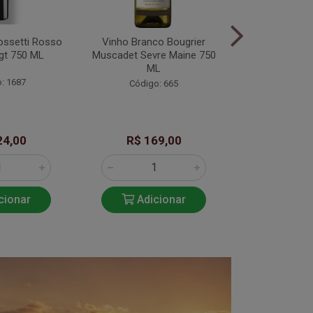
ossetti Rosso
Vinho Branco Bougrier
Vinho Rose B
gt 750 ML
Muscadet Sevre Maine 750
Danjou
ML
: 1687
Código
Código: 665
24,00
R$ 169,00
R$ 15
cionar
Adicionar
Adic