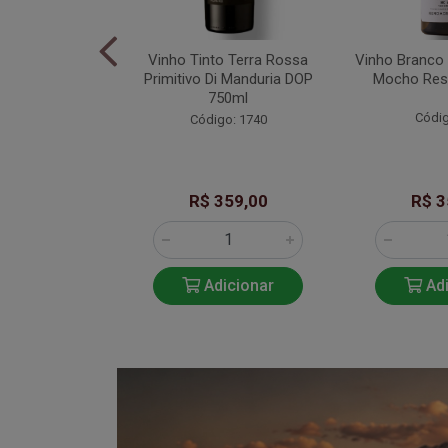
 Don Guerino
Vinho Tinto Terra Rossa
Vinho Branco
nc Nature Trad
Primitivo Di Manduria DOP
Mocho Res
50ML
750ml
Códig
go: 276
Código: 1740
179,99
R$ 359,00
R$ 3
icionar
Adicionar
Adi