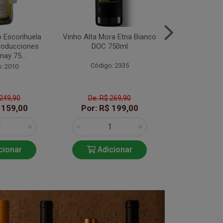
 Escorihuela
Vinho Alta Mora Etna Bianco
Vinho Branc
roducciones
DOC 750ml
Pouilly-Fumé 
ay 75...
750
Código: 2335
: 2010
Código
 249,90
De: R$ 269,90
De: R$ 
 159,00
Por: R$ 199,00
Por: R$
cionar
Adicionar
Adic