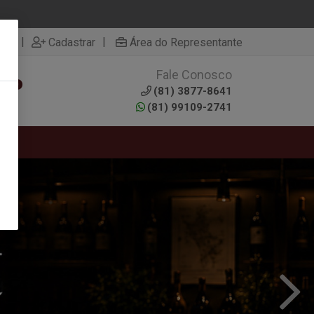
|
|
rar
Cadastrar
Área do Representante
Fale Conosco
0
(81) 3877-8641
(81) 99109-2741
RTAS