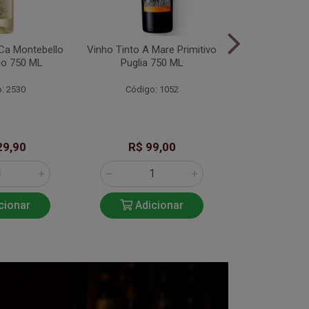
Ca Montebello
Vinho Tinto A Mare Primitivo
Vinho Branco 
gio 750 ML
Puglia 750 ML
Puglia 
: 2530
Código: 1052
Código
29,90
R$ 99,00
R$ 9
cionar
Adicionar
Adic