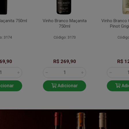
Maçanita 750ml
Vinho Branco Maçanita
Vinho Branco 
750ml
Pinot Gri
o: 3174
Código: 3173
Código
69,90
R$ 269,90
R$ 1
cionar
Adicionar
Adi