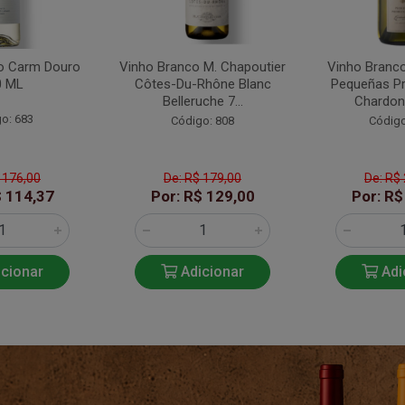
o Carm Douro
Vinho Branco M. Chapoutier
Vinho Branco
0 ML
Côtes-Du-Rhône Blanc
Pequeñas P
Belleruche 7...
Chardonn
o: 683
Código: 808
Código
 176,00
De: R$ 179,00
De: R$
$ 114,37
Por: R$ 129,00
Por: R$
cionar
Adicionar
Adi