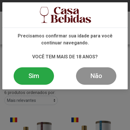
0
Precisamos confirmar sua idade para você
continuar navegando.
Busca por Carpathian
VOCÊ TEM MAIS DE 18 ANOS?
VOLTAR
INÍCIO
BUSCA POR CARPATHIAN
Sim
Não
Filtros
6 produtos ordenados por: